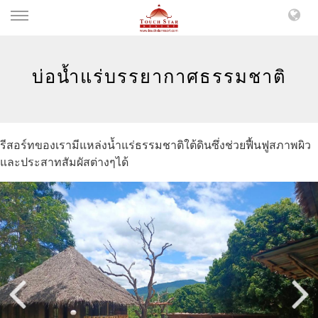
บ่อน้ำแร่บรรยากาศธรรมชาติ
รีสอร์ทของเรามีแหล่งน้ำแร่ธรรมชาติใต้ดินซึ่งช่วยฟื้นฟูสภาพผิว
และประสาทสัมผัสต่างๆได้